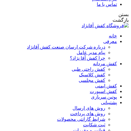
تماس با ما
ستن
ازگشت
خانه
معرفی
درباره شرکت ارسان صنعت کفش آقانژاد
پیام مدیر عامل
چرا کفش آقا نژاد؟
کفش مردانه
کفش راحتی طبی
کفش کلاسیک
کفش مجلسی
کفش ایمنی
کفش اسپورت
پوتین سربازی
پشتیبانی
روش های ارسال
روش های پرداخت
شرایط گارانتی محصولات
ثبت شکایت
قوانین و مقررات