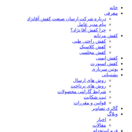
خانه
معرفی
درباره شرکت ارسان صنعت کفش آقانژاد
پیام مدیر عامل
چرا کفش آقا نژاد؟
کفش مردانه
کفش راحتی طبی
کفش کلاسیک
کفش مجلسی
کفش ایمنی
کفش اسپورت
پوتین سربازی
پشتیبانی
روش های ارسال
روش های پرداخت
شرایط گارانتی محصولات
ثبت شکایت
قوانین و مقررات
گالری تصاویر
وبلاگ
اخبار
مقالات
فرم استخدام