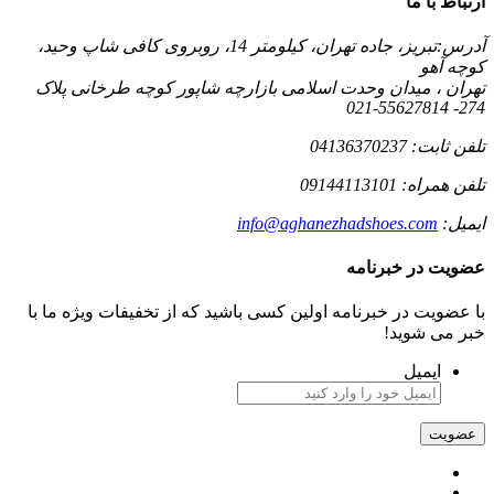
رتباط با ما
درس:
تبریز، جاده تهران، کیلومتر 14، روبروی کافی شاپ وحید،
وچه آهو
هران ، میدان وحدت اسلامی بازارچه شاپور کوچه طرخانی پلاک
274- 55627814
لفن ثابت:
04136370237
لفن همراه:
09144113101
یمیل:
info@aghanezhadshoes.com
ضویت در خبرنامه
ا عضویت در خبرنامه اولین کسی باشید که از تخفیفات ویژه ما با
بر می شوید!
ایمیل