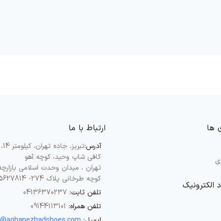
 ها
ارتباط با ما
آدرس:
تبریز
کافی شاپ وحید، کوچه آهو
ی
تهران ، میدان وحدت اسلامی بازارچه
کوچه طرخانی پلاک 274- 55627814-021
د الکترونیک
تلفن ثابت:
04136370237
تلفن همراه:
09144113101
ایمیل:
o@aghanezhadshoes.com