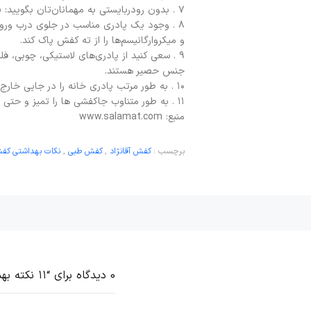
۷ . بدون رودربایستی به مهمانان‌تان بگویید: «لطفا با کفش بیرون وارد نشوید».
۸ . وجود یک پادری مناسب در جلوی درب ورود
و میکروارگانیسم‌ها را از ته کفش پاک کند.
۹ . سعی کنید از پادری‌های لاستیکی، چوبی، فلز
جنس حصیر هستند.
۱۰ . به طور مرتب پادری خانه را در جایی خارج از خانه بتکانید و حداقل ماهی یک بار آن را بشویید.
۱۱ . به طور متناوب جاکفشی ها را تمیز و حتی ضد عفونی کنید تا مانع رشد قارچ‌ها و دیگر عوامل بیماری‌زا در آن شوید.
منبع: www.salamat.com
برچسب :
کفش آقانژاد
,
کفش طبی
,
نکات بهداشتی کف
0 دیدگاه برای “۱۱ نکته بهداشتی درباره کفش‌ که باید بدانید”