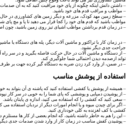
– داشتن دانش اینکه چگونه از پای خود مراقبت کنید که به آن صدمات 
– مواظب و مراقب قدم های خود باشید.
– سطح زمین مهد کودک، مزرعه و دیگر زمین های کشاورزی در حال عمل
مواظب باشید که قدم های خود را کجا قرار می دهید تا پا و مچ پای شما
– در زمان قدم برداشتن مواظب اشیای تیز روی زمین باشید، چون اصابت
– در زمان کار با تراکتور و ماشین آلات دیگر، پله های دستگاه یا ماش
جراحت جدی دیگر نشود.
– از دستگاه و ماشین آلات در حال حرکت فاصله بگیرید و در سر راه آ
تواند ازصدمه دیدن احتمالی شما جلوگیری کند.
– در ضمن، از وارد کرد زدن ضربه به دستگاه گیر کرده جهت بر طر
استفاده از پوشش مناسب
– همیشه از پوشش یا کفشی استفاده کنید که پاشنه ی آن بتواند به خو
– از پوشیدن دمپایی و پوششی که پای شما را به خوبی در سر کار نپوش
– سعی کنید که کفشی را که استفاده می کنید، اندازه ی پایتان باشد.
– اگر برای چیدن میوه و یا انجام امورات دیگر از نردبان استفاده می
کفشی با کف لغزنده به کلی خودداری کنید.
– این را هم به خاطر داشته باشید، که انجام بعضی از کار ها مستلزم
– پوشیدن کفش مناسب در زمان کار از وارد شدن صدمات جدی دیگر به