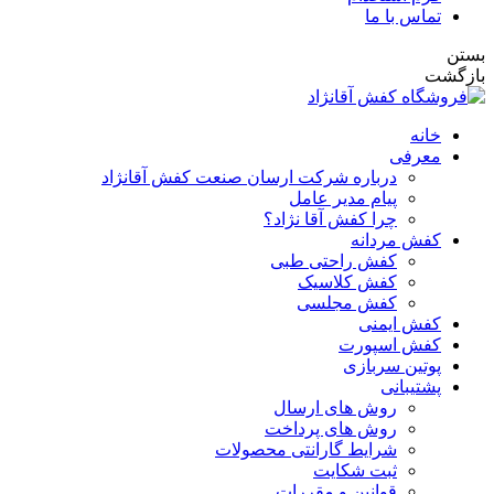
تماس با ما
بستن
بازگشت
خانه
معرفی
درباره شرکت ارسان صنعت کفش آقانژاد
پیام مدیر عامل
چرا کفش آقا نژاد؟
کفش مردانه
کفش راحتی طبی
کفش کلاسیک
کفش مجلسی
کفش ایمنی
کفش اسپورت
پوتین سربازی
پشتیبانی
روش های ارسال
روش های پرداخت
شرایط گارانتی محصولات
ثبت شکایت
قوانین و مقررات