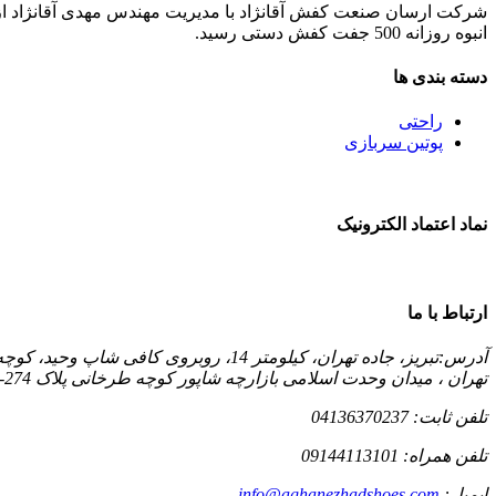
انبوه روزانه 500 جفت کفش دستی رسید.
دسته بندی ها
راحتی
پوتین سربازی
نماد اعتماد الکترونیک
ارتباط با ما
آدرس:
تبریز، جاده تهران، کیلومتر 14، روبروی کافی شاپ وحید، کوچه آهو
تهران ، میدان وحدت اسلامی بازارچه شاپور کوچه طرخانی پلاک 274- 55627814-021
تلفن ثابت:
04136370237
تلفن همراه:
09144113101
ایمیل:
info@aghanezhadshoes.com