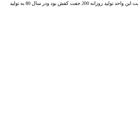
شرکت ارسان صنعت کفش آقانژاد با مدیریت مهندس مهدی آقانژاد از سال 77 وارد عرصه تولید کفش بصورت دستی شد تعریف اولیه مدیریت این واحد تولید روزانه 200 جفت کفش بود ودر سال 80 به تولید