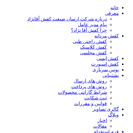
خانه
معرفی
درباره شرکت ارسان صنعت کفش آقانژاد
پیام مدیر عامل
چرا کفش آقا نژاد؟
کفش مردانه
کفش راحتی طبی
کفش کلاسیک
کفش مجلسی
کفش ایمنی
کفش اسپورت
پوتین سربازی
پشتیبانی
روش های ارسال
روش های پرداخت
شرایط گارانتی محصولات
ثبت شکایت
قوانین و مقررات
گالری تصاویر
وبلاگ
اخبار
مقالات
فرم استخدام