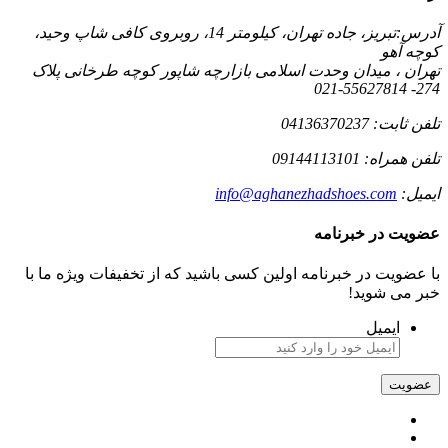
درس:
تبریز، جاده تهران، کیلومتر 14، روبروی کافی شاپ وحید،
وچه آهو
هران ، میدان وحدت اسلامی بازارچه شاپور کوچه طرخانی پلاک
274- 55627814
لفن ثابت:
04136370237
لفن همراه:
09144113101
یمیل:
info@aghanezhadshoes.com
ضویت در خبرنامه
ا عضویت در خبرنامه اولین کسی باشید که از تخفیفات ویژه ما با
بر می شوید!
ایمیل