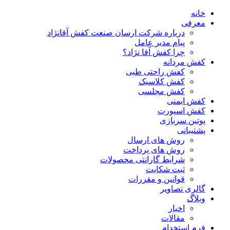
خانه
معرفی
درباره شرکت ارسان صنعت کفش آقانژاد
پیام مدیر عامل
چرا کفش آقا نژاد؟
کفش مردانه
کفش راحتی طبی
کفش کلاسیک
کفش مجلسی
کفش ایمنی
کفش اسپورت
پوتین سربازی
پشتیبانی
روش های ارسال
روش های پرداخت
شرایط گارانتی محصولات
ثبت شکایت
قوانین و مقررات
گالری تصاویر
وبلاگ
اخبار
مقالات
فرم استخدام