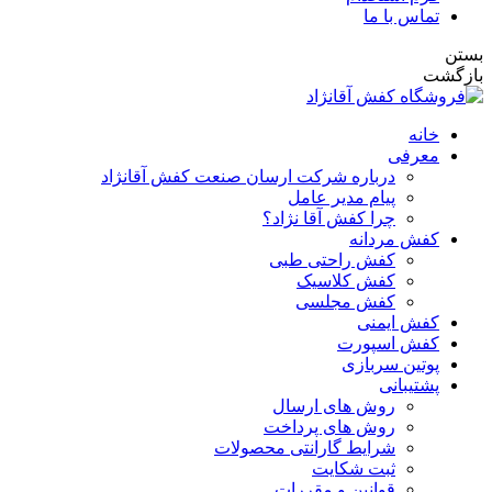
تماس با ما
ستن
ازگشت
خانه
معرفی
درباره شرکت ارسان صنعت کفش آقانژاد
پیام مدیر عامل
چرا کفش آقا نژاد؟
کفش مردانه
کفش راحتی طبی
کفش کلاسیک
کفش مجلسی
کفش ایمنی
کفش اسپورت
پوتین سربازی
پشتیبانی
روش های ارسال
روش های پرداخت
شرایط گارانتی محصولات
ثبت شکایت
قوانین و مقررات