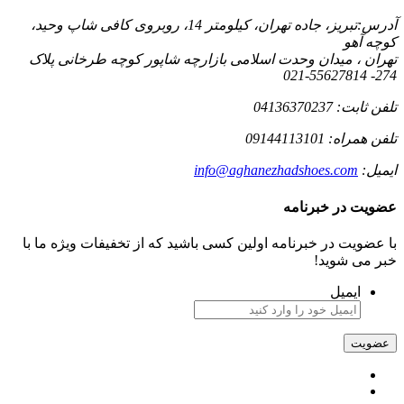
آدرس:
تبریز، جاده تهران، کیلومتر 14، روبروی کافی شاپ وحید،
کوچه آهو
تهران ، میدان وحدت اسلامی بازارچه شاپور کوچه طرخانی پلاک
274- 55627814-021
تلفن ثابت:
04136370237
تلفن همراه:
09144113101
ایمیل:
info@aghanezhadshoes.com
عضویت در خبرنامه
با عضویت در خبرنامه اولین کسی باشید که از تخفیفات ویژه ما با
خبر می شوید!
ایمیل