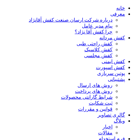
خانه
معرفی
درباره شرکت ارسان صنعت کفش آقانژاد
پیام مدیر عامل
چرا کفش آقا نژاد؟
کفش مردانه
کفش راحتی طبی
کفش کلاسیک
کفش مجلسی
کفش ایمنی
کفش اسپورت
پوتین سربازی
پشتیبانی
روش های ارسال
روش های پرداخت
شرایط گارانتی محصولات
ثبت شکایت
قوانین و مقررات
گالری تصاویر
وبلاگ
اخبار
مقالات
فرم استخدام