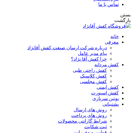
تماس با ما
بستن
بازگشت
خانه
معرفی
درباره شرکت ارسان صنعت کفش آقانژاد
پیام مدیر عامل
چرا کفش آقا نژاد؟
کفش مردانه
کفش راحتی طبی
کفش کلاسیک
کفش مجلسی
کفش ایمنی
کفش اسپورت
پوتین سربازی
پشتیبانی
روش های ارسال
روش های پرداخت
شرایط گارانتی محصولات
ثبت شکایت
قوانین و مقررات