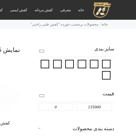
خانه
معرفی
کفش مردانه
کفش ایمنی
کف
خانه
محصولات برچسب خورده “کفش طبی راحتی”
سایز بندی
نمایش 15 نتیحه
قیمت
کفش ط
دسته‌ بندی محصولات