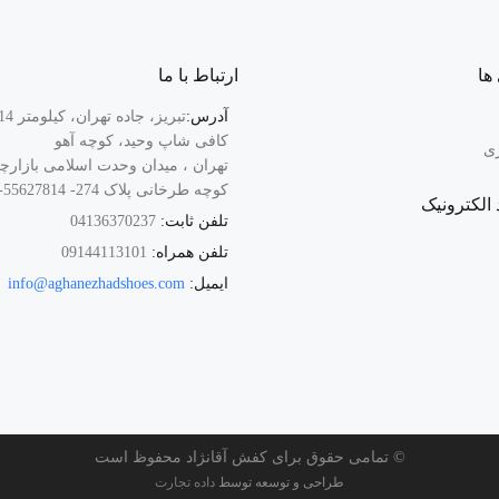
ها
ارتباط با ما
آدرس:
کافی شاپ وحید، کوچه آهو
زی
تهران ، میدان وحدت اسلامی بازارچ
کوچه طرخانی پلاک 274- 55627814-021
 الکترونیک
تلفن ثابت:
04136370237
تلفن همراه:
09144113101
ایمیل:
info@aghanezhadshoes.com
© تمامی حقوق برای کفش آقانژاد محفوظ است
طراحی و توسعه توسط
داده تجارت