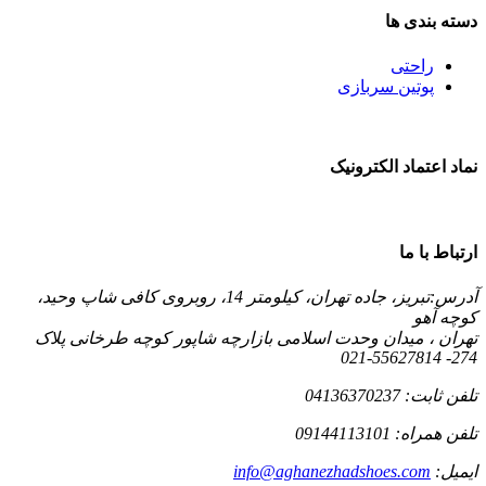
دسته بندی ها
راحتی
پوتین سربازی
نماد اعتماد الکترونیک
ارتباط با ما
آدرس:
تبریز، جاده تهران، کیلومتر 14، روبروی کافی شاپ وحید،
کوچه آهو
تهران ، میدان وحدت اسلامی بازارچه شاپور کوچه طرخانی پلاک
274- 55627814-021
تلفن ثابت:
04136370237
تلفن همراه:
09144113101
ایمیل:
info@aghanezhadshoes.com