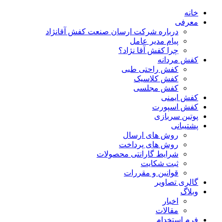
خانه
معرفی
درباره شرکت ارسان صنعت کفش آقانژاد
پیام مدیر عامل
چرا کفش آقا نژاد؟
کفش مردانه
کفش راحتی طبی
کفش کلاسیک
کفش مجلسی
کفش ایمنی
کفش اسپورت
پوتین سربازی
پشتیبانی
روش های ارسال
روش های پرداخت
شرایط گارانتی محصولات
ثبت شکایت
قوانین و مقررات
گالری تصاویر
وبلاگ
اخبار
مقالات
فرم استخدام