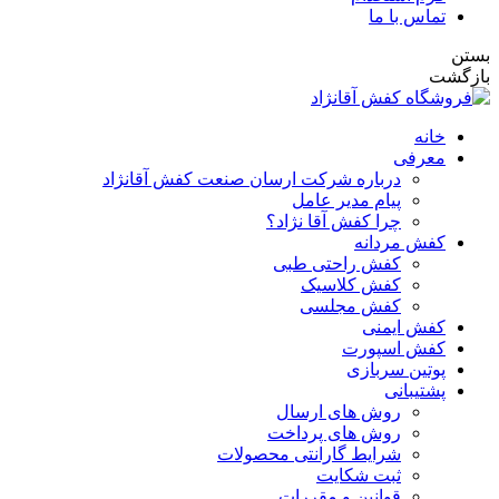
تماس با ما
بستن
بازگشت
خانه
معرفی
درباره شرکت ارسان صنعت کفش آقانژاد
پیام مدیر عامل
چرا کفش آقا نژاد؟
کفش مردانه
کفش راحتی طبی
کفش کلاسیک
کفش مجلسی
کفش ایمنی
کفش اسپورت
پوتین سربازی
پشتیبانی
روش های ارسال
روش های پرداخت
شرایط گارانتی محصولات
ثبت شکایت
قوانین و مقررات