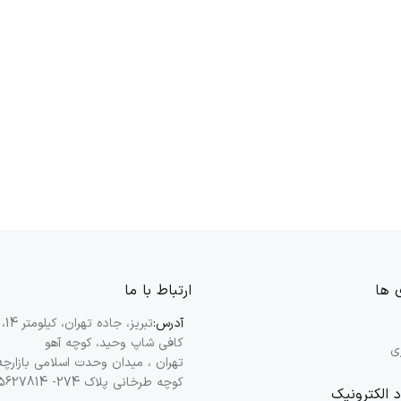
 ها
ارتباط با ما
آدرس:
تبریز
کافی شاپ وحید، کوچه آهو
ی
تهران ، میدان وحدت اسلامی بازارچه
کوچه طرخانی پلاک 274- 55627814-021
د الکترونیک